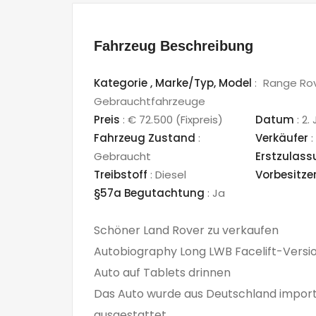
Fahrzeug Beschreibung
Kategorie ,
Marke/Typ,
Model
:
Range Ro
Gebrauchtfahrzeuge
Preis
:
€ 72.500
(Fixpreis)
Datum
:
2. 
Fahrzeug Zustand
:
Verkäufer
:
Gebraucht
Erstzulas
Treibstoff
:
Diesel
Vorbesitze
§57a Begutachtung
:
Ja
Schöner Land Rover zu verkaufen
Autobiography Long LWB Facelift-Versi
Auto auf Tablets drinnen
Das Auto wurde aus Deutschland importi
ausgestattet