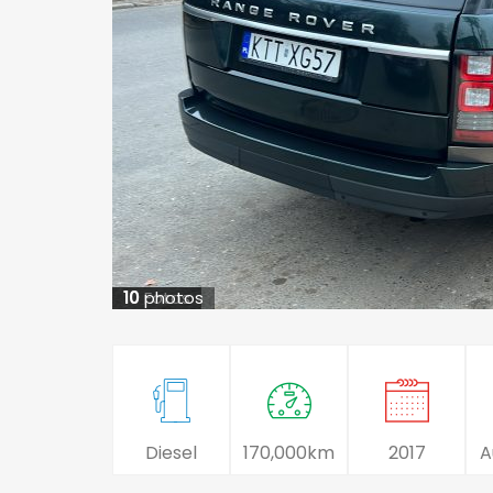
10
10
Fotos
photos
Diesel
170,000km
2017
A