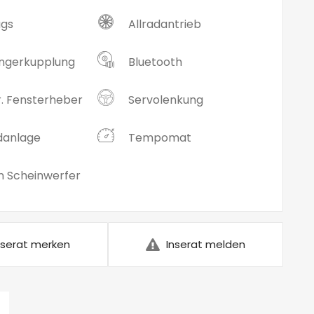
ags
Allradantrieb
ngerkupplung
Bluetooth
r. Fensterheber
Servolenkung
danlage
Tempomat
n Scheinwerfer
nserat merken
Inserat melden