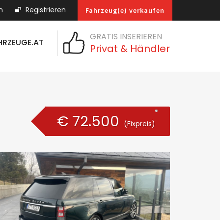
n
Registrieren
Fahrzeug(e) verkaufen
GRATIS INSERIEREN
HRZEUGE.AT
Privat & Händler
€ 72.500
(Fixpreis)