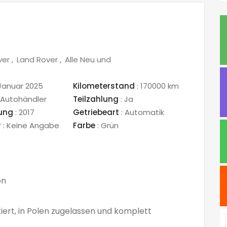
ver
Land Rover
Alle Neu und
Januar 2025
Kilometerstand
:
170000 km
Autohändler
Teilzahlung
:
Ja
sung
:
2017
Getriebeart
:
Automatik
r
:
Keine Angabe
Farbe
:
Grün
on
ert, in Polen zugelassen und komplett