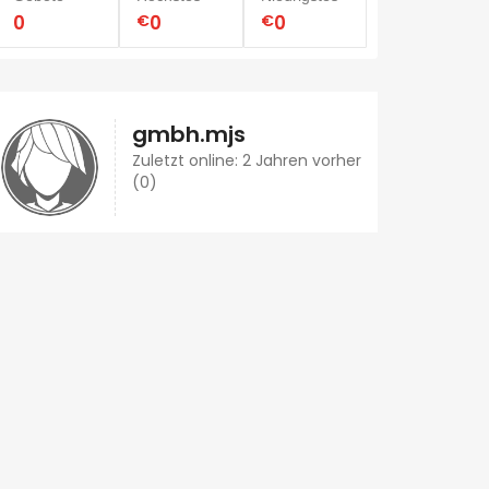
0
€
0
€
0
gmbh.mjs
Zuletzt online: 2 Jahren vorher
(0)