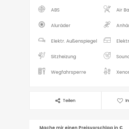
ABS
Air B
Aluräder
Anhä
Elektr. Außenspiegel
Elekt
Sitzheizung
Soun
Wegfahrsperre
Xeno
Teilen
I
Mache mir einen Preisvorschlag in €