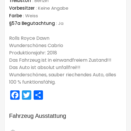
Treibstoff
:
Benzin
Vorbesitzer
:
Keine Angabe
Farbe
:
Weiss
§57a Begutachtung
:
Ja
Rolls Royce Dawn
Wunderschönes Cabrio
Produktionsjahr: 2018
Das Fahrzeug ist in einwandfreiem Zustand!!!
Das Auto ist absolut unfallfrei!!!
Wunderschönes, sauber riechendes Auto, alles
100 % funktionsfähig.
Facebook
Twitter
Teilen
Fahrzeug Ausstattung