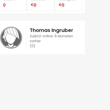
0
€
0
€
0
Thomas Ingruber
Zuletzt online: 6 Monaten
vorher
(0)