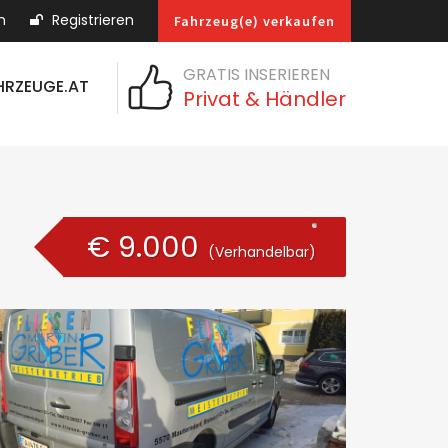
n
Registrieren
Fahrzeug(e) verkaufen
GRATIS INSERIEREN
HRZEUGE.AT
Privat & Händler
€ 9.000
(Verhandelbar)