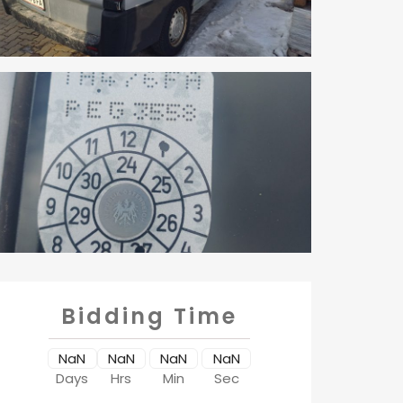
Bidding Time
NaN
NaN
NaN
NaN
Days
Hrs
Min
Sec