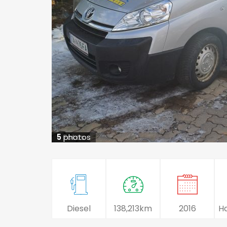
5
5
Fotos
photos
Diesel
138,213km
2016
H