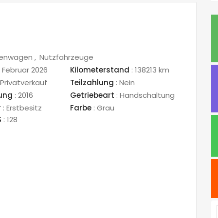
stenwagen
Nutzfahrzeuge
 Februar 2026
Kilometerstand
:
138213 km
Privatverkauf
Teilzahlung
:
Nein
sung
:
2016
Getriebeart
:
Handschaltung
r
:
Erstbesitz
Farbe
:
Grau
S
:
128