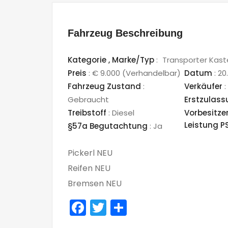
Fahrzeug Beschreibung
Kategorie ,
Marke/Typ
:
Transporter Ka
Preis
:
€ 9.000
(Verhandelbar)
Datum
:
20.
Fahrzeug Zustand
:
Verkäufer
:
Gebraucht
Erstzulas
Treibstoff
:
Diesel
Vorbesitze
Leistung P
§57a Begutachtung
:
Ja
Pickerl NEU
Reifen NEU
Bremsen NEU
Facebook
Twitter
Teilen