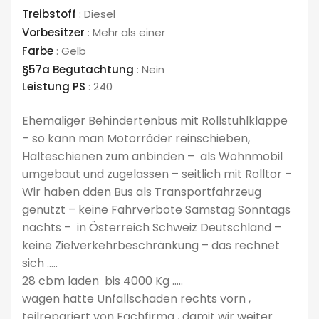
Treibstoff
:
Diesel
Vorbesitzer
:
Mehr als einer
Farbe
:
Gelb
§57a Begutachtung
:
Nein
Leistung PS
:
240
Ehemaliger Behindertenbus mit Rollstuhlklappe
– so kann man Motorräder reinschieben,
Halteschienen zum anbinden – als Wohnmobil
umgebaut und zugelassen – seitlich mit Rolltor –
Wir haben dden Bus als Transportfahrzeug
genutzt – keine Fahrverbote Samstag Sonntags
nachts – in Österreich Schweiz Deutschland –
keine Zielverkehrbeschränkung – das rechnet
sich …..
28 cbm laden bis 4000 Kg …..
wagen hatte Unfallschaden rechts vorn ,
teilrepariert von Fachfirma , damit wir weiter