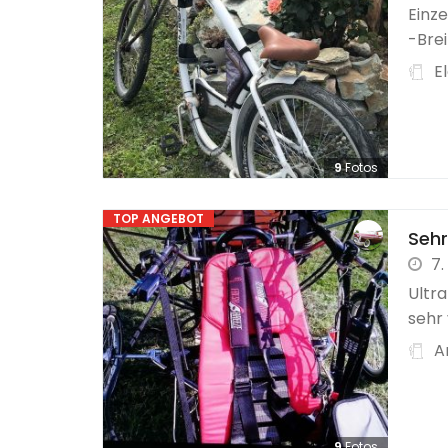
Einz
-Brei
E
9
Fotos
TOP ANGEBOT
Sehr
7.
Ultra
sehr 
A
9
Fotos