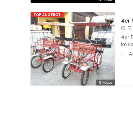
TOP ANGEBOT
4er 
7.
4er F
im Ko
A
5
Fotos