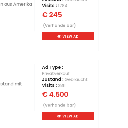
en aus Amerika
Visits :
1784
€ 245
(Verhandelbar)
VIEW AD
Ad Type :
Privatverkauf
Zustand :
Gebraucht
ustand mit
Visits :
2811
€ 4.500
(Verhandelbar)
VIEW AD