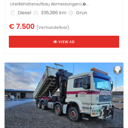
LiterBehälteraufbau Abmessungen:L�...
Diesel
336,386 km
Grün
€ 7.500
(Verhandelbar)
VIEW AD