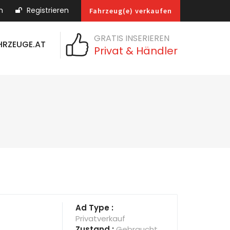
n
Registrieren
Fahrzeug(e) verkaufen
GRATIS INSERIEREN
HRZEUGE.AT
Privat & Händler
Ad Type :
Privatverkauf
Zustand :
Gebraucht