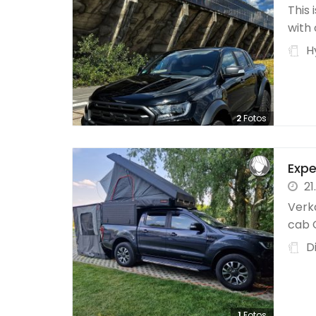
This 
with 
H
2
Fotos
Expe
21
Verk
cab C
D
1
Fotos