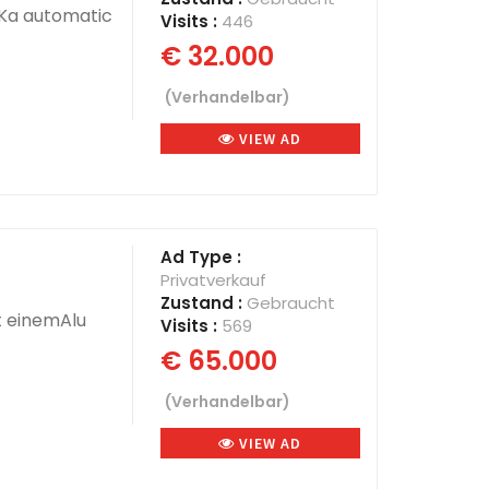
oKa automatic
Visits :
446
€ 32.000
(Verhandelbar)
VIEW AD
Ad Type :
Privatverkauf
Zustand :
Gebraucht
t einemAlu
Visits :
569
€ 65.000
(Verhandelbar)
VIEW AD