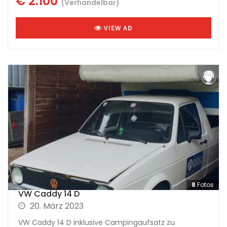
€ 2.100
(Verhandelbar)
VIEW AD
8
Fotos
VW Caddy 14 D
20. März 2023
VW Caddy 14 D inklusive Campingaufsatz zu