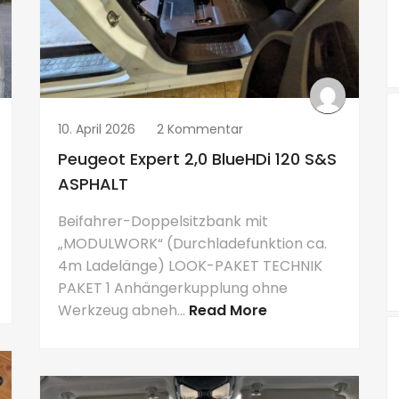
10. April 2026
2 Kommentar
Peugeot Expert 2,0 BlueHDi 120 S&S
ASPHALT
Beifahrer-Doppelsitzbank mit
„MODULWORK“ (Durchladefunktion ca.
4m Ladelänge) LOOK-PAKET TECHNIK
PAKET 1 Anhängerkupplung ohne
Werkzeug abneh...
Read More