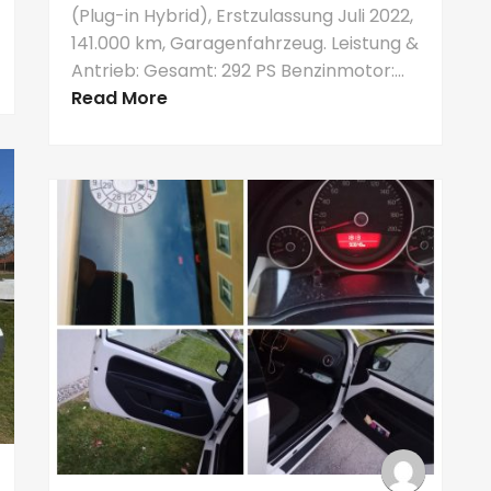
(Plug-in Hybrid), Erstzulassung Juli 2022,
141.000 km, Garagenfahrzeug. Leistung &
Antrieb: Gesamt: 292 PS Benzinmotor:...
Read More