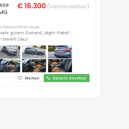
sse
€ 16.300
(Verhandelbar)
AMG
nd Gebrauchtfahrzeuge
 sehr gutem Zustand, „Night-Paket“,
 bereift (Alu)
Merken
Details Ansehen