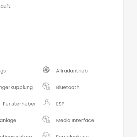
auft.
ags
Allradantrieb
ngerkupplung
Bluetooth
r. Fensterheber
ESP
aanlage
Media Interface
ationssystem
Servolenkung