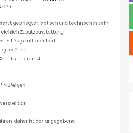
S
:
179
serst gepflegter, optisch und technisch in sehr
eichlich Zusatzausstattung.
mit 5 t Zugkraft montiert.
ng an Bord.
 3200 kg gebremst
f Alufelgen
nverstellbar
hren, daher ist der angegebene