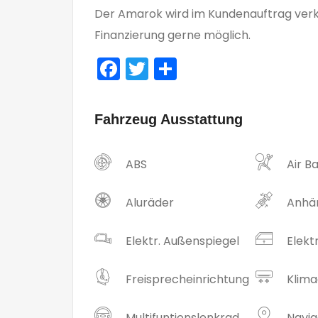
Der Amarok wird im Kundenauftrag verk
Finanzierung gerne möglich.
Facebook
Twitter
Teilen
Fahrzeug Ausstattung
ABS
Air B
Aluräder
Anhä
Elektr. Außenspiegel
Elekt
Freisprecheinrichtung
Klim
Multifuntionslenkrad
Navig