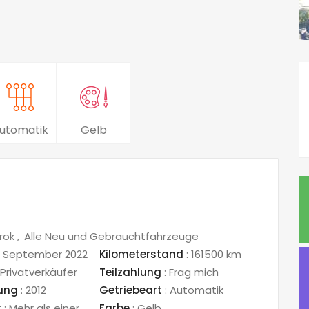
utomatik
Gelb
rok
Alle Neu und Gebrauchtfahrzeuge
. September 2022
Kilometerstand
:
161500 km
Privatverkäufer
Teilzahlung
:
Frag mich
sung
:
2012
Getriebeart
:
Automatik
r
:
Mehr als einer
Farbe
:
Gelb