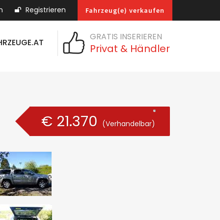
n
Registrieren
Fahrzeug(e) verkaufen
GRATIS INSERIEREN
HRZEUGE.AT
Privat & Händler
€ 21.370
(Verhandelbar)