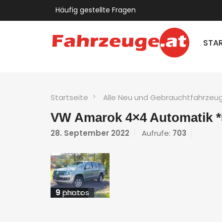
Häufig gestellte Fragen
STAR
Startseite
Alle Neu und Gebrauchtfahrzeu
VW Amarok 4×4 Automatik *5
28. September 2022
Aufrufe:
703
9
9
Fotos
photos