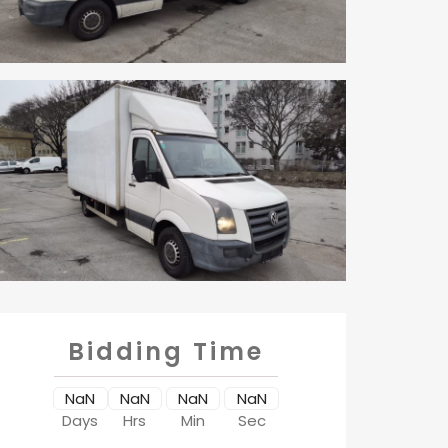
Bidding Time
NaN
NaN
NaN
NaN
Days
Hrs
Min
Sec