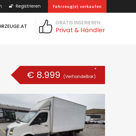
n
Registrieren
Fahrzeug(e) verkaufen
GRATIS INSERIEREN
HRZEUGE.AT
Privat & Händler
€ 8.999
(Verhandelbar)