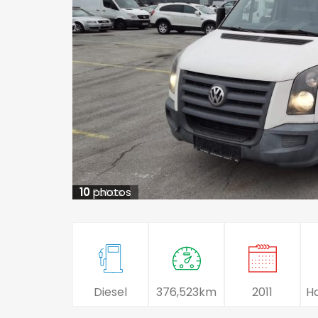
10
10
Fotos
photos
Diesel
376,523km
2011
H