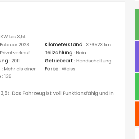
LKW bis 3,5t
 Februar 2023
Kilometerstand
:
376523 km
Privatverkauf
Teilzahlung
:
Nein
sung
:
2011
Getriebeart
:
Handschaltung
r
:
Mehr als einer
Farbe
:
Weiss
S
:
136
3,5t. Das Fahrzeug ist voll Funktionsfähig und in