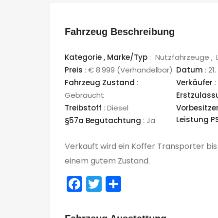
Fahrzeug Beschreibung
Kategorie ,
Marke/Typ
:
Nutzfahrzeuge
Preis
:
€ 8.999
(Verhandelbar)
Datum
:
21.
Fahrzeug Zustand
:
Verkäufer
:
Gebraucht
Erstzulas
Treibstoff
:
Diesel
Vorbesitze
Leistung P
§57a Begutachtung
:
Ja
Verkauft wird ein Koffer Transporter bis 
einem gutem Zustand.
Facebook
Twitter
Teilen